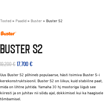
Tooted
»
Paadid
»
Buster
»
Buster S2
Buster S2
17,700
€
19,200
€
Uus Buster S2 põhineb populaarse, hästi toimiva Buster S-i
kerekonstruktsioonil. Buster S2 on liikuv, kuid stabiilne paat,
mida on lihtne juhtida. Yamaha 30 hj mootoriga liigub see
kiiresti ja on juhitav nii sõidu ajal, dokkimisel kui ka haagisele
tõmbamisel.