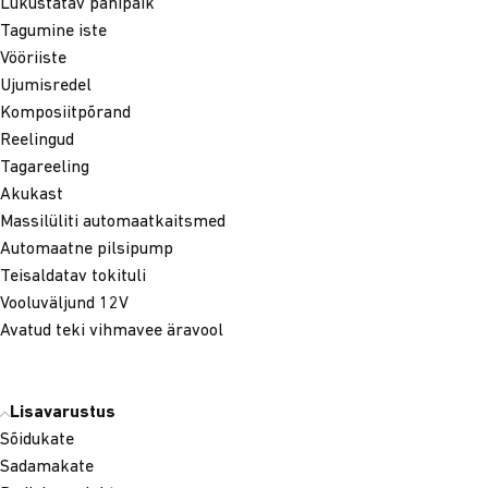
Lukustatav panipaik
Tagumine iste
Vööriiste
Ujumisredel
Komposiitpõrand
Reelingud
Tagareeling
Akukast
Massilüliti automaatkaitsmed
Automaatne pilsipump
Teisaldatav tokituli
Vooluväljund 12V
Avatud teki vihmavee äravool
Lisavarustus
Sõidukate
Sadamakate