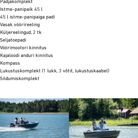
Padjakomplekt
Istme-panipaik 45 l
45 l istme-panipaiga padi
Vasak vöörireeling
Küljereelingud, 2 tk
Seljatoepadi
Vöörimootori kinnitus
Kajaloodi anduri kinnitus
Kompass
Lukustuskomplekt (1 lukk, 3 võtit, lukustuskaabel)
Sildumiskomplekt