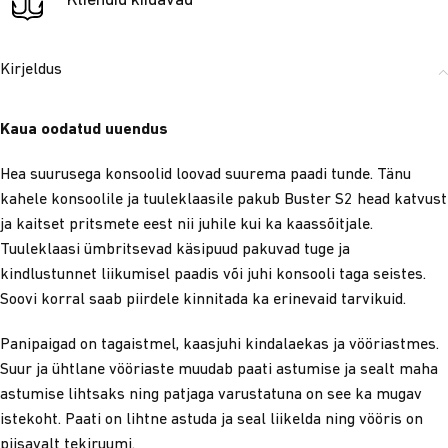
Kliendid kiidavad
Kirjeldus
Kaua oodatud uuendus
Hea suurusega konsoolid loovad suurema paadi tunde. Tänu
kahele konsoolile ja tuuleklaasile pakub Buster S2 head katvust
ja kaitset pritsmete eest nii juhile kui ka kaassõitjale.
Tuuleklaasi ümbritsevad käsipuud pakuvad tuge ja
kindlustunnet liikumisel paadis või juhi konsooli taga seistes.
Soovi korral saab piirdele kinnitada ka erinevaid tarvikuid.
Panipaigad on tagaistmel, kaasjuhi kindalaekas ja vööriastmes.
Suur ja ühtlane vööriaste muudab paati astumise ja sealt maha
astumise lihtsaks ning patjaga varustatuna on see ka mugav
istekoht. Paati on lihtne astuda ja seal liikelda ning vööris on
piisavalt tekiruumi.