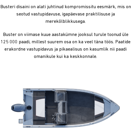
Busteri disaini on alati juhtinud kompromissitu eesmärk, mis on
seotud vastupidavuse, igapäevase praktilisuse ja
merekõlblikkusega.
Buster on viimase kuue aastakümne jooksul turule toonud üle
125 000 paadi, millest suurem osa on ka veel täna töös. Paatide
erakordne vastupidavus ja pikaealisus on kasumlik nii paadi
omanikule kui ka keskkonnale.