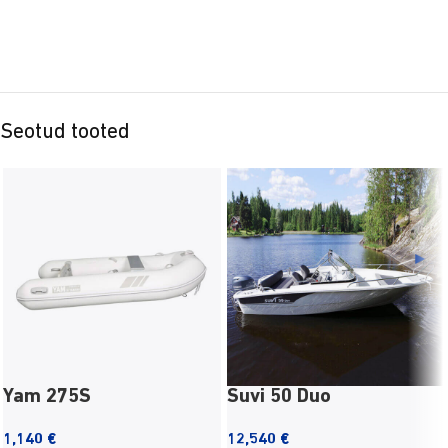
Seotud tooted
Yam 275S
Suvi 50 Duo
1,140
€
12,540
€