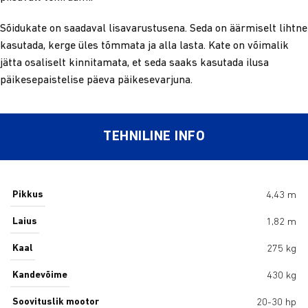
Sõidukate on saadaval lisavarustusena. Seda on äärmiselt lihtne
kasutada, kerge üles tõmmata ja alla lasta. Kate on võimalik
jätta osaliselt kinnitamata, et seda saaks kasutada ilusa
päikesepaistelise päeva päikesevarjuna.
TEHNILINE INFO
Pikkus
4,43 m
Laius
1,82 m
Kaal
275 kg
Kandevõime
430 kg
Soovituslik mootor
20-30 hp